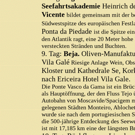
Seefahrtsakademie
Heinrich d
Vicente
bildet gemeinsam mit der b
Südwestspitze des europäischen Festl
Ponta da Piedade
ist die Spitze ei
den Atlantik ragt, eine 20 Meter hohe
versteckten Stränden und Buchten.
9. Tag:
Beja.
Oliven-Manufaktu
Vila Galé
Riesige Anlage Wein, Obst
Kloster und Kathedrale Se, Kor
nach Ericeira Hotel Vila Gale.
Die Ponte Vasco da Gama ist ein Brüc
als Hauptöffnung, der den Fluss Tejo
Autobahn von Moscavide/Spacigem mit
gelegenen Städten Monteiro, Ablochet
wurde sie nach dem portugiesischen S
die 500-jährige Entdeckung des Seewe
ist mit 17,185 km eine der längsten B