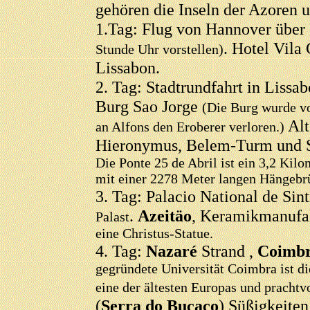
gehören die Inseln der Azoren 
1.Tag: Flug von Hannover über
. Hotel Vila
Stunde Uhr vorstellen)
Lissabon.
2. Tag: Stadtrundfahrt in Lissab
Burg Sao Jorge
(Die Burg wurde vo
Alt
an Alfons den Eroberer verloren.)
Hieronymus, Belem-Turm und S
Die Ponte 25 de Abril ist ein 3,2 Kil
mit einer 2278 Meter langen Hängebrü
3. Tag: Palacio National de Sin
.
Azeitäo
, Keramikmanufa
Palast
eine Christus-Statue.
4. Tag:
Nazaré
Strand ,
Coimb
gegründete Universität Coimbra ist di
eine der ältesten Europas und prachtv
(
Serra do Buçaco
) Süßigkeiten