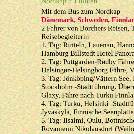
Nordkap + Lofoten
Mit dem Bus zum Nordkap
Dänemark, Schweden, Finnla
2 Fahrer von Borchers Reisen, 
Reisebegleiterin
1. Tag: Rinteln, Lauenau, Han
Hamburg Billstedt Hotel Panor
2. Tag: Puttgarden-Rødby Fähr
Helsingør-Helsingborg Fähre, V
3. Tag: Jönköping/Vättern See,
Stockholm -Stadtführung. Über
Glaxy, Fähre nach Turku Finnla
4. Tag: Turku, Helsinki -Stadtfü
Jyväskylä, Finnische Seenplatt
5. Tag: Iisalmi, Oulu, Bottnis
Rovaniemi Nikolausdorf (Weih