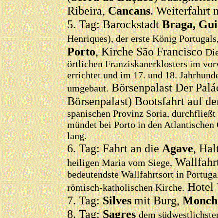
Ribeira,
Cancans
. Weiterfahrt
5. Tag: Barockstadt
Braga, Gu
Henriques), der erste König Portugals
Porto
, Kirche São Francisco
Die
örtlichen Franziskanerklosters im vo
errichtet und im 17. und 18. Jahrhund
Börsenpalast Der Palác
umgebaut.
Börsenpalast) Bootsfahrt auf 
spanischen Provinz Soria, durchfließ
mündet bei Porto in den Atlantischen 
lang.
6. Tag: Fahrt an die
Agave
, Hal
Wallfahr
heiligen Maria vom Siege,
bedeutendste Wallfahrtsort in Portuga
Hotel 
römisch-katholischen Kirche.
7. Tag:
Silves
mit Burg,
Monch
8. Tag:
Sagres
dem südwestlichsten