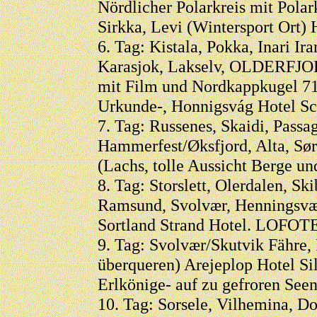
Nördlicher Polarkreis mit Polark
Sirkka, Levi (Wintersport Ort)
6. Tag: Kistala, Pokka, Inari Ir
Karasjok, Lakselv, OLDERFJO
mit Film und Nordkappkugel 71
Urkunde-, Honnigsvág Hotel Sc
7. Tag: Russenes, Skaidi, Passa
Hammerfest/Øksfjord, Alta, Sø
(Lachs, tolle Aussicht Berge un
8. Tag: Storslett, Olerdalen, Sk
Ramsund, Svolvær, Henningsvæ
Sortland Strand Hotel. LOFOT
9. Tag: Svolvær/Skutvik Fähre, 
überqueren) Arejeplop Hotel Sil
Erlkönige- auf zu gefroren Seen
10. Tag: Sorsele, Vilhemina, D