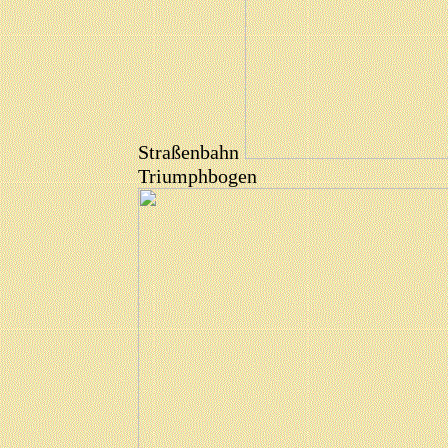
Straßenbahn
Triumphbogen