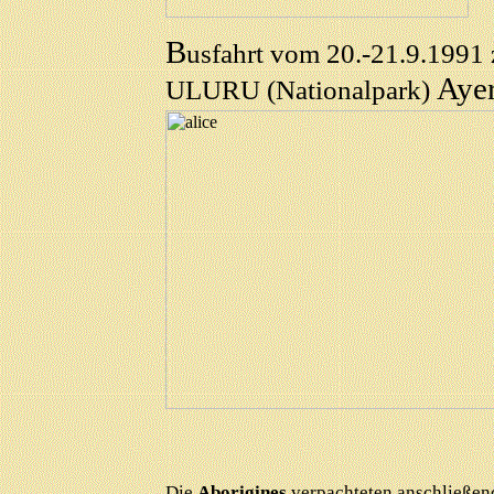
B
usfahrt vom 20.-21.9.1991 
Ayer
ULURU (Nationalpark)
Die
Aborigines
verpachteten anschließen